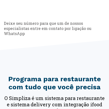
hamburgueria
restaurante self-service
Deixe seu número para que um de nossos
lanchonete
especialistas entre em contato por ligação ou
bar
WhatsApp
restaurante
planos & preços
blog
Programa para restaurante
cadastre-se e use grátis
com tudo que você precisa
entrar
O Simpliza é um sistema para restaurante
e sistema delivery com integração ifood