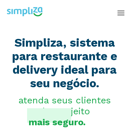
administrativo
Simpliza, sistema
cardápio digital
para restaurante e
comanda eletrônica
delivery ideal para
delivery
frente de caixa - pdv
seu negócio.
integrações
mesa
atenda seus clientes
de um jeito
pizzaria
mais seguro.
açaí