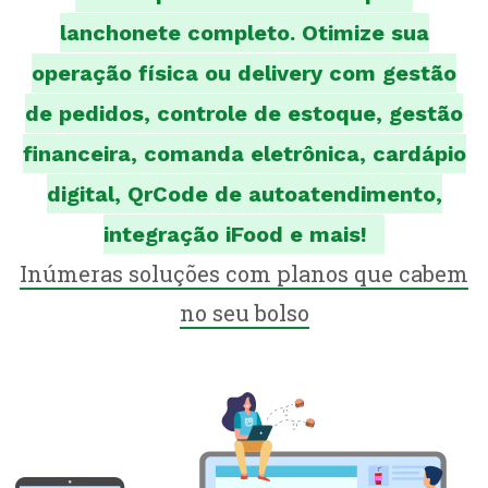
lanchonete completo. Otimize sua
hamburgueria
operação física ou delivery com gestão
restaurante self-service
lanchonete
de pedidos, controle de estoque, gestão
bar
financeira, comanda eletrônica, cardápio
restaurante
digital, QrCode de autoatendimento,
planos & preços
integração iFood e mais!
blog
Inúmeras soluções com planos que cabem
no seu bolso
cadastre-se e use grátis
entrar