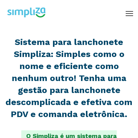
Sistema para lanchonete
administrativo
cardápio digital
Simpliza: Simples como o
comanda eletrônica
nome e eficiente como
delivery
nenhum outro! Tenha uma
frente de caixa - pdv
gestão para lanchonete
integrações
descomplicada e efetiva com
mesa
PDV e comanda eletrônica.
pizzaria
O Simpliza é um sistema para
açaí